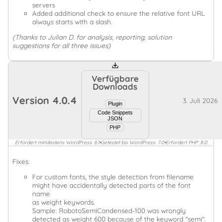
servers
Added additional check to ensure the relative font URL
always starts with a slash.
(Thanks to Julian D. for analysis, reporting, solution
suggestions for all three issues)
Verfügbare
Downloads
Version
4.0.4
3. Juli 2026
Plugin
Code Snippets
JSON
PHP
Erfordert mindestens WordPress: 6.1
•
Getestet bis WordPress: 7.0
•
Erfordert PHP: 8.0
Fixes:
For custom fonts, the style detection from filename
might have accidentally detected parts of the font
name
as weight keywords.
Sample: RobotoSemiCondensed-100 was wrongly
detected as weight 600 because of the keyword "semi".