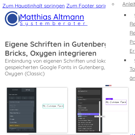
Anle
Zum Hauptinhalt springen
Zum Footer springen
Matthias Altmann
Systemberater
Re
Re
Po
Eigene Schriften in Gutenberg,
Er
Bricks, Oxygen integrieren
Einbindung von eigenen Schriften und lokal
gespeicherten Google Fonts in Gutenberg, Bricks,
To
Oxygen (Classic)
ä
Startseite
Kompetenz
Profil
Projekte