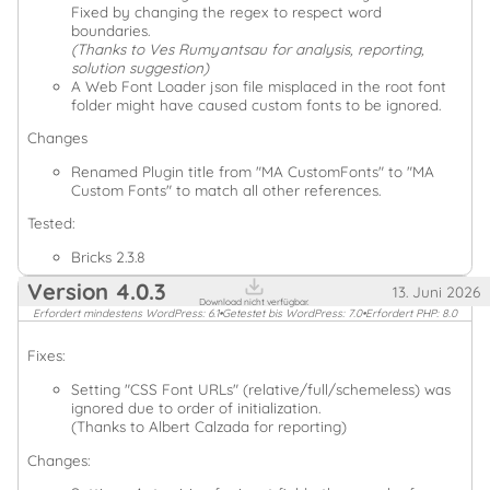
Fixed by changing the regex to respect word
boundaries.
(Thanks to Ves Rumyantsau for analysis, reporting,
solution suggestion)
A Web Font Loader json file misplaced in the root font
folder might have caused custom fonts to be ignored.
Changes
Renamed Plugin title from "MA CustomFonts" to "MA
Custom Fonts" to match all other references.
Tested:
Bricks 2.3.8
Version
4.0.3
13. Juni 2026
Download nicht verfügbar.
Erfordert mindestens WordPress: 6.1
•
Getestet bis WordPress: 7.0
•
Erfordert PHP: 8.0
Fixes:
Setting "CSS Font URLs" (relative/full/schemeless) was
ignored due to order of initialization.
(Thanks to Albert Calzada for reporting)
Changes: