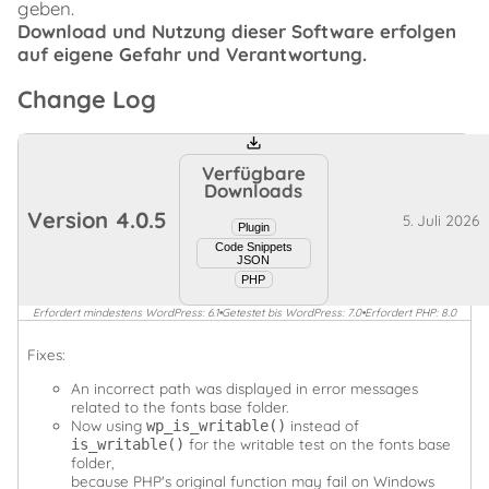
geben.
Download und Nutzung dieser Software erfolgen
auf eigene Gefahr und Verantwortung.
Change Log
Verfügbare
Downloads
Version
4.0.5
5. Juli 2026
Plugin
Code Snippets
JSON
PHP
Erfordert mindestens WordPress: 6.1
•
Getestet bis WordPress: 7.0
•
Erfordert PHP: 8.0
Fixes:
An incorrect path was displayed in error messages
related to the fonts base folder.
Now using
instead of
wp_is_writable()
for the writable test on the fonts base
is_writable()
folder,
because PHP's original function may fail on Windows