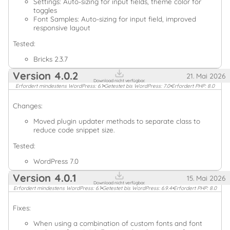
Settings: Auto-sizing for input fields, theme color for
toggles
Font Samples: Auto-sizing for input field, improved
responsive layout
Tested:
Bricks 2.3.7
Version
4.0.2
21. Mai 2026
Download nicht verfügbar.
Erfordert mindestens WordPress: 6.1
•
Getestet bis WordPress: 7.0
•
Erfordert PHP: 8.0
Changes:
Moved plugin updater methods to separate class to
reduce code snippet size.
Tested:
WordPress 7.0
Version
4.0.1
15. Mai 2026
Download nicht verfügbar.
Erfordert mindestens WordPress: 6.1
•
Getestet bis WordPress: 6.9.4
•
Erfordert PHP: 8.0
Fixes:
When using a combination of custom fonts and font