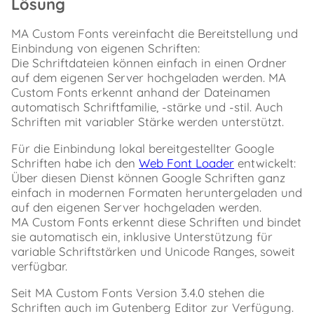
Lösung
Oxygen
(Classic)
MA Custom Fonts vereinfacht die Bereitstellung und
Bricks
Einbindung von eigenen Schriften:
FAQ
–
Die Schriftdateien können einfach in einen Ordner
Häufig
auf dem eigenen Server hochgeladen werden. MA
gestellte
Custom Fonts erkennt anhand der Dateinamen
Fragen
automatisch Schriftfamilie, -stärke und -stil. Auch
Software
Schriften mit variabler Stärke werden unterstützt.
Installation
und
Für die Einbindung lokal bereitgestellter Google
Aktualisierung
Schriften habe ich den
Web Font Loader
entwickelt:
Installation
Über diesen Dienst können Google Schriften ganz
Aktualisierung
einfach in modernen Formaten heruntergeladen und
Download
auf den eigenen Server hochgeladen werden.
Spenden
MA Custom Fonts erkennt diese Schriften und bindet
❤️
sie automatisch ein, inklusive Unterstützung für
Disclaimer
variable Schriftstärken und Unicode Ranges, soweit
Change
verfügbar.
Log
Source
Seit MA Custom Fonts Version 3.4.0 stehen die
Code
Schriften auch im Gutenberg Editor zur Verfügung.