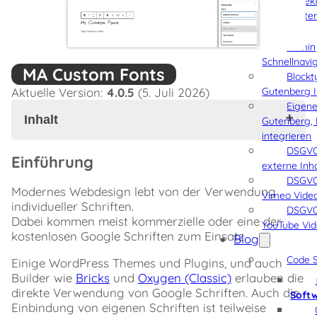
Projek
Weiter
Software
Admin
Schnellnavi
MA Custom Fonts
Blockt
Aktuelle Version:
4.0.5
(5. Juli 2026)
Gutenberg I
Eigene
Inhalt
Gutenberg, 
integrieren
DSGVO
Einführung
Einführung
externe Inh
Gesetzliche
DSGVO
Einschränkungen
Modernes Webdesign lebt von der Verwendung
Vimeo Vide
für
individueller Schriften.
DSGVO
Google
Dabei kommen meist kommerzielle oder eine der
YouTube Vi
Schriften
kostenlosen Google Schriften zum Einsatz.
Blog
Einbindung
eigener
Code S
Einige WordPress Themes und Plugins, und auch
Schriften
Builder wie
Bricks
und
Oxygen (Classic)
erlauben die
oft
direkte Verwendung von Google Schriften. Auch die
Soft
umständlich
Einbindung von eigenen Schriften ist teilweise
Lösung