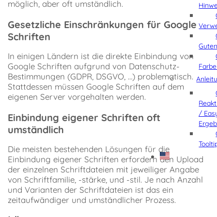
möglich, aber oft umständlich.
Hinwe
Anleitung
Google
Gesetzliche Einschränkungen für Google
Verw
Schriften
Schriften
•
Kostenlose
Gute
In einigen Ländern ist die direkte Einbindung von
Schriften
Google Schriften aufgrund von Datenschutz-
von
Farb
Google
Bestimmungen (GDPR, DSGVO, …) problematisch.
Anleit
Fonts
Stattdessen müssen Google Schriften auf dem
Andere
eigenen Server vorgehalten werden.
Reakt
Schriften
/ Eas
•
Einbindung eigener Schriften oft
Schriften
Ergeb
umständlich
aus
anderen
Toolt
Die meisten bestehenden Lösungen für die
Quellen
Einbindung eigener Schriften erfordern den Upload
Einstellungen
der einzelnen Schriftdateien mit jeweiliger Angabe
Test
von Schriftfamilie, -stärke, und -stil. Je nach Anzahl
der
und Varianten der Schriftdateien ist das ein
Schriften
zeitaufwändiger und umständlicher Prozess.
Performance
Kompatibilität