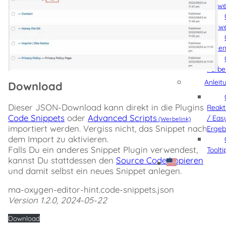
Hinwe
Verw
Gute
Farb
Anleit
Download
Dieser JSON-Download kann direkt in die Plugins
Reakt
Code Snippets
oder
Advanced Scripts
/ Eas
importiert werden. Vergiss nicht, das Snippet nach
Ergeb
dem Import zu aktivieren.
Falls Du ein anderes Snippet Plugin verwendest,
Toolt
kannst Du stattdessen den
Source Code kopieren
und damit selbst ein neues Snippet anlegen.
ma-oxygen-editor-hint.code-snippets.json
Version 1.2.0, 2024-05-22
Download