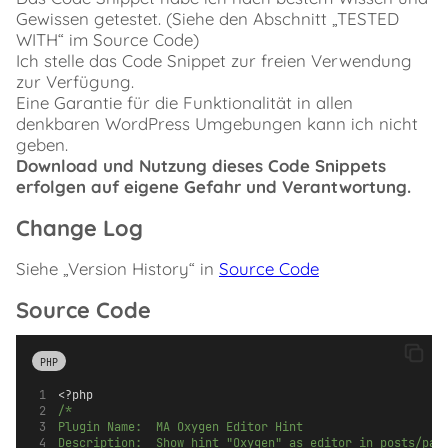
Gewissen getestet. (Siehe den Abschnitt „TESTED
WITH“ im Source Code)
Ich stelle das Code Snippet zur freien Verwendung
zur Verfügung.
Eine Garantie für die Funktionalität in allen
denkbaren WordPress Umgebungen kann ich nicht
geben.
Download und Nutzung dieses Code Snippets
erfolgen auf eigene Gefahr und Verantwortung.
Change Log
Siehe „Version History“ in
Source Code
Source Code
PHP
<?php
/*
Plugin Name:	MA Oxygen Editor Hint
Description:	Show hint "Oxygen" as editor in posts/p