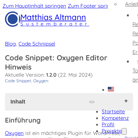
Anle
Zum Hauptinhalt springen
Zum Footer springen
Matthias Altmann
Systemberater
Re
Re
Po
Blog
,
Code Schnipsel
Er
Code Snippet: Oxygen Editor
Hinweis
To
Aktuelle Version:
1.2.0
(22. Mai 2024)
ä
Code Snippet
,
Oxygen
Inhalt
Startseite
Kompetenz
Einführung
Einführung
Profil
Lösung
Projekte
Download
Oxygen
ist ein mächtiges Plugin für WordPress,
Spenden