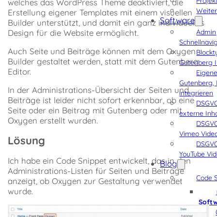
Projek
welches das WordPress Theme deaktiviert, die
❤️
Weiter
Erstellung eigener Templates mit einem visuellen
Software
Disclaimer
Builder unterstützt, und damit ein ganz individuelles
Change
Design für die Website ermöglicht.
Admin
Log
Schnellnavi
Source
Auch Seite und Beiträge können mit dem Oxygen
Blockt
Code
Builder gestaltet werden, statt mit dem Gutenberg
Gutenberg I
Editor.
Eigene
Gutenberg, 
In der Administrations-Übersicht der Seiten und
integrieren
Beiträge ist leider nicht sofort erkennbar, ob eine
DSGVO
Seite oder ein Beitrag mit Gutenberg oder mit
externe Inh
Oxygen erstellt wurden.
DSGVO
Vimeo Vide
Lösung
DSGVO
YouTube Vi
Ich habe ein Code Snippet entwickelt, das in den
Blog
Administrations-Listen für Seiten und Beiträge
Code S
anzeigt, ob Oxygen zur Gestaltung verwendet
wurde.
Soft