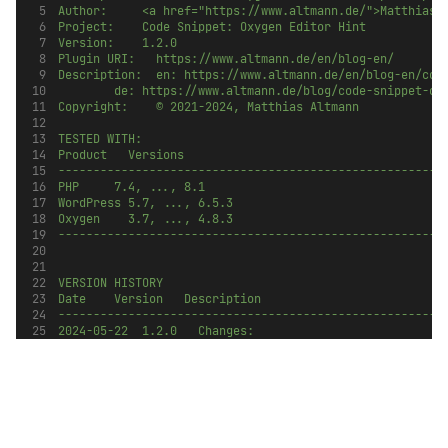
Author:			<a href="https://www.altmann.de/">Matthia
Project:		Code Snippet: Oxygen Editor Hint
Version:		1.2.0
Plugin URI:		https://www.altmann.de/en/blog-en/
Description:	en: https://www.altmann.de/en/blog-e
				de: https://www.altmann.de/blog/code-snippet-o
Copyright:		© 2021-2024, Matthias Altmann
TESTED WITH:
Product		Versions
-------------------------------------------------------
PHP 		7.4, ..., 8.1
WordPress	5.7, ..., 6.5.3
Oxygen		3.7, ..., 4.8.3
-------------------------------------------------------
VERSION HISTORY
Date		Version		Description
-------------------------------------------------------
2024-05-22	1.2.0		Changes:
						- Compatibility to Oxygen 4.8.3 with chang
2024-01-24	1.1.1		Fixes: PHP 8 compatibility
2023-04-17	1.1.0		Moved call to init after 
						Tested with PHP 8.1, WordPress 6.2, Oxyg
2022-02-11				Tested with PHP 8.0, WordPress 5.
2021-05-16	1.0.0		Initial release as Code Snippet
						Tested with PHP 7.4, WordPress 5.7.2, Oxyg