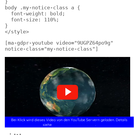
}

body .my-notice-class a {

  font-weight: bold;

  font-size: 110%;

}

</style>
[ma-gdpr-youtube video="9UGPZ64po9g" 
notice-class="my-notice-class"]
Bei Klick wird dieses Video von den YouTube Servern geladen. Details
Datenschutzerklärung
siehe
.