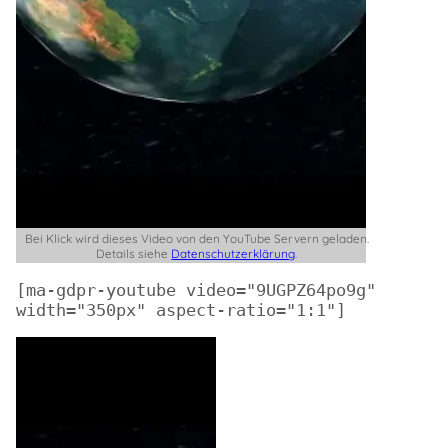
Bei Klick wird dieses Video von den YouTube Servern geladen.
Details siehe
Datenschutzerklärung
.
[ma-gdpr-youtube video="9UGPZ64po9g" 
width="350px" aspect-ratio="1:1"]