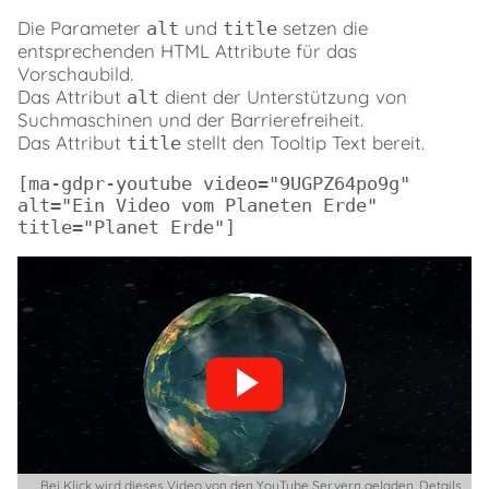
Die Parameter
und
setzen die
alt
title
entsprechenden HTML Attribute für das
Vorschaubild.
Das Attribut
dient der Unterstützung von
alt
Suchmaschinen und der Barrierefreiheit.
Das Attribut
stellt den Tooltip Text bereit.
title
[ma-gdpr-youtube video="9UGPZ64po9g" 
alt="Ein Video vom Planeten Erde" 
title="Planet Erde"]
Bei Klick wird dieses Video von den YouTube Servern geladen. Details