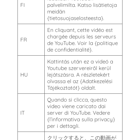
FI
palvelimilta. Katso lisätietoja
meidän
{tietosuojaselosteesta}.
En cliquant, cette vidéo est
chargée depuis les serveurs
FR
de YouTube. Voir la {politique
de confidentialité}.
Kattintás után ez a videó a
Youtube szervereiről kerül
HU
lejátszásra. A részletekért
olvassa el az {Adatkezelési
Tájékoztatót} oldalt.
Quando si clicca, questo
video viene caricato dai
IT
server di YouTube. Vedere
{l’informativa sulla privacy}
per i dettagli.
クリックすると、この動画が