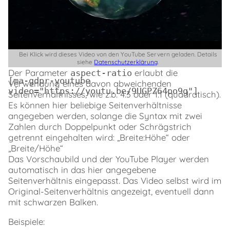
aspect-ratio
Das Standard-Seitenverhältnis für YouTube Videos
Bei Klick wird dieses Video von den YouTube Servern geladen. Details
ist 16:9.
siehe
Datenschutzerklärung
.
Der Parameter
erlaubt die
aspect-ratio
[ma-gdpr-youtube 
Verwendung eines davon abweichenden
video="https://youtu.be/9UGPZ64po9g"]
Seitenverhältnisses, wie z.b. 4:3 oder 1:1 (quadratisch).
Es können hier beliebige Seitenverhältnisse
angegeben werden, solange die Syntax mit zwei
Zahlen durch Doppelpunkt oder Schrägstrich
getrennt eingehalten wird: „Breite:Höhe“ oder
„Breite/Höhe“
Das Vorschaubild und der YouTube Player werden
automatisch in das hier angegebene
Seitenverhältnis eingepasst. Das Video selbst wird im
Original-Seitenverhältnis angezeigt, eventuell dann
mit schwarzen Balken.
Beispiele: