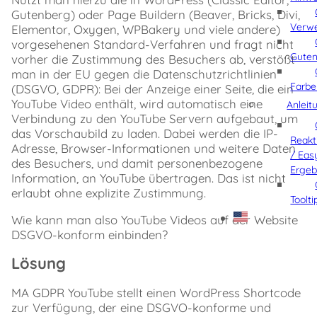
gdpr-
Gutenberg) oder Page Buildern (Beaver, Bricks, Divi,
text
Verw
Elementor, Oxygen, WPBakery und viele andere)
gdpr-
vorgesehenen Standard-Verfahren und fragt nicht
text-
Gute
vorher die Zustimmung des Besuchers ab, verstößt
size
man in der EU gegen die Datenschutzrichtlinien
notice-
Farb
(DSGVO, GDPR): Bei der Anzeige einer Seite, die ein
style
YouTube Video enthält, wird automatisch eine
notice-
Anleit
class
Verbindung zu den YouTube Servern aufgebaut, um
width
das Vorschaubild zu laden. Dabei werden die IP-
Reakt
alt
Adresse, Browser-Informationen und weitere Daten
/ Eas
/
des Besuchers, und damit personenbezogene
Ergeb
title
Information, an YouTube übertragen. Das ist nicht
thumbnail
erlaubt ohne explizite Zustimmung.
Toolt
title-
text
Wie kann man also YouTube Videos auf der Website
title-
DSGVO-konform einbinden?
style
Positionierung
Lösung
Design
title-
MA GDPR YouTube stellt einen WordPress Shortcode
class
zur Verfügung, der eine DSGVO-konforme und
play-