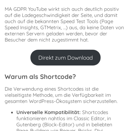
YouTube
Parameter
MA GDPR YouTube wirkt sich auch deutlich positiv
YouTube
auf die Ladegeschwindigkeit der Seite, und damit
Player
auch auf die bekannten Speed Test Tools (Page
API
Speed Insights, GTMetrix, …) aus, da keine Daten von
YouTube
externen Servern geladen werden, bevor der
Metadaten
Besucher dem nicht zugestimmt hat.
Hinweise
zu
Page
Direkt zum Download
Buildern
Oxygen
(Classic)
Warum als Shortcode?
Builder
Einstellungen
Die Verwendung eines Shortcodes ist die
Cache
vielseitigste Methode, um die Verfügbarkeit im
Shortcode
gesamten WordPress-Ökosystem sicherzustellen.
Voreinstellungen
FAQ
Universelle Kompatibilität:
Shortcodes
–
funktionieren nahtlos im Classic Editor, in
Häufig
Gutenberg (Block-Editor) und in beliebten
gestellte
Page-Buildern wie Beaver, Bricks, Divi,