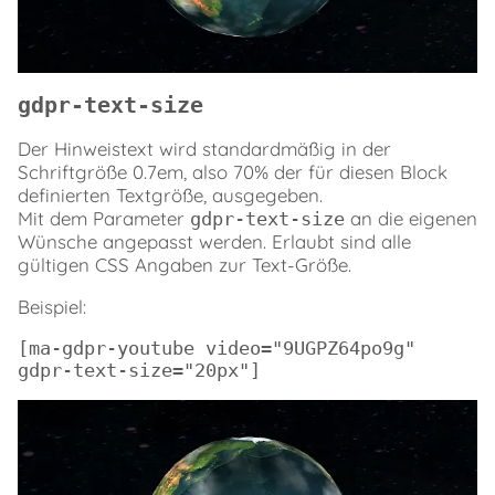
gdpr-text-size
Der Hinweistext wird standardmäßig in der
Schriftgröße 0.7em, also 70% der für diesen Block
definierten Textgröße, ausgegeben.
Mit dem Parameter
an die eigenen
gdpr-text-size
Wünsche angepasst werden. Erlaubt sind alle
gültigen CSS Angaben zur Text-Größe.
Beispiel:
[ma-gdpr-youtube video="9UGPZ64po9g" 
gdpr-text-size="20px"]