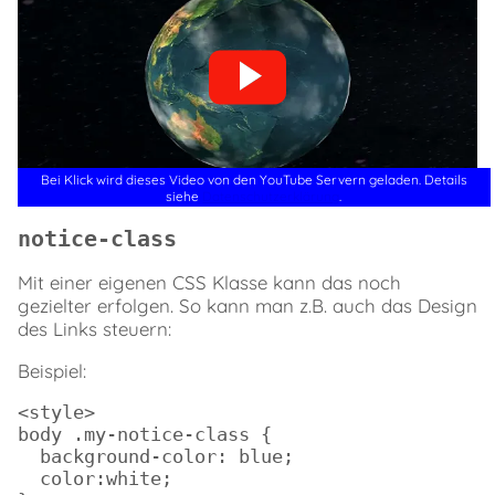
Bei Klick wird dieses Video von den YouTube Servern geladen. Details
siehe
Datenschutzerklärung
.
notice-class
Mit einer eigenen CSS Klasse kann das noch
gezielter erfolgen. So kann man z.B. auch das Design
des Links steuern:
Beispiel:
<style>

body .my-notice-class {

  background-color: blue;

  color:white;
