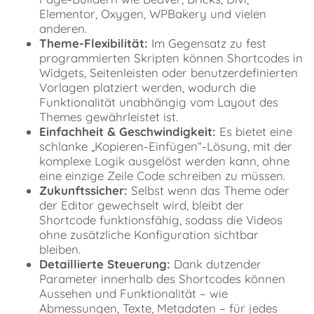
Fragen
Elementor, Oxygen, WPBakery und vielen
Software
anderen.
Installation
Theme-Flexibilität:
Im Gegensatz zu fest
und
Aktualisierung
programmierten Skripten können Shortcodes in
Installation
Widgets, Seitenleisten oder benutzerdefinierten
Aktualisierung
Vorlagen platziert werden, wodurch die
Download
Funktionalität unabhängig vom Layout des
Spenden
Themes gewährleistet ist.
❤️
Einfachheit & Geschwindigkeit:
Es bietet eine
schlanke „Kopieren-Einfügen“-Lösung, mit der
Disclaimer
Change
komplexe Logik ausgelöst werden kann, ohne
Log
eine einzige Zeile Code schreiben zu müssen.
Source
Zukunftssicher:
Selbst wenn das Theme oder
Code
der Editor gewechselt wird, bleibt der
Shortcode funktionsfähig, sodass die Videos
ohne zusätzliche Konfiguration sichtbar
bleiben.
Detaillierte Steuerung:
Dank dutzender
Parameter innerhalb des Shortcodes können
Aussehen und Funktionalität – wie
Abmessungen, Texte, Metadaten – für jedes