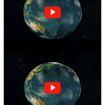
Bei Klick wird dieses Video von den YouTube Servern geladen. Details
siehe
Datenschutzerklärung
.
[ma-gdpr-youtube 
video="https://www.youtube.com/watch?
v=9UGPZ64po9g"]