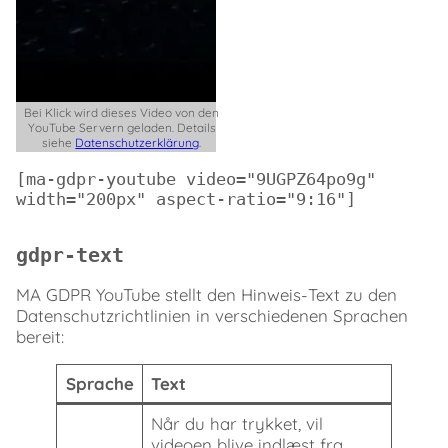
Bei Klick wird dieses Video von den
YouTube Servern geladen. Details
siehe
Datenschutzerklärung
.
[ma-gdpr-youtube video="9UGPZ64po9g" 
width="200px" aspect-ratio="9:16"]
gdpr-text
MA GDPR YouTube stellt den Hinweis-Text zu den
Datenschutzrichtlinien in verschiedenen Sprachen
bereit:
Sprache
Text
Når du har trykket, vil
videoen blive indlæst fra