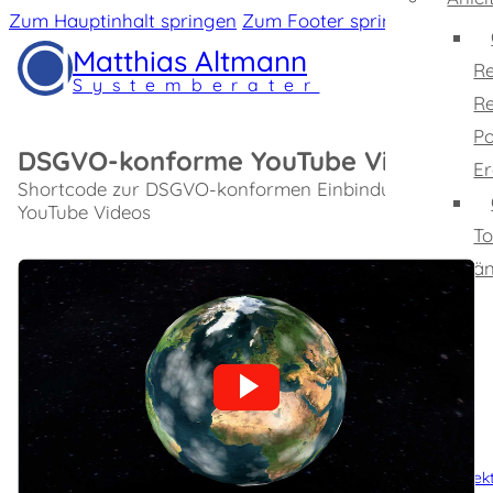
Zum Hauptinhalt springen
Zum Footer springen
Matthias Altmann
Re
Systemberater
Re
Po
DSGVO-konforme YouTube Videos
Er
Shortcode zur DSGVO-konformen Einbindung von
YouTube Videos
To
ä
Startseite
Kompetenz
Profil
Projekte
Projek