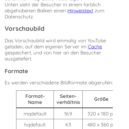
Unten sieht der Besucher in einem farblich
abgehobenen Balken einen
Hinweistext
zum
Datenschutz.
Vorschaubild
Das Vorschaubild wird einmalig von YouTube
geladen, auf dem eigenen Server im
Cache
gespeichert, und von hier an den Besucher
ausgeliefert.
Formate
Es werden verschiedene Bildformate abgerufen:
Format-
Seiten­
Größe
Name
verhältnis
mqdefault
16:9
320 x 180 px
hqdefault
4:3
480 x 360 px