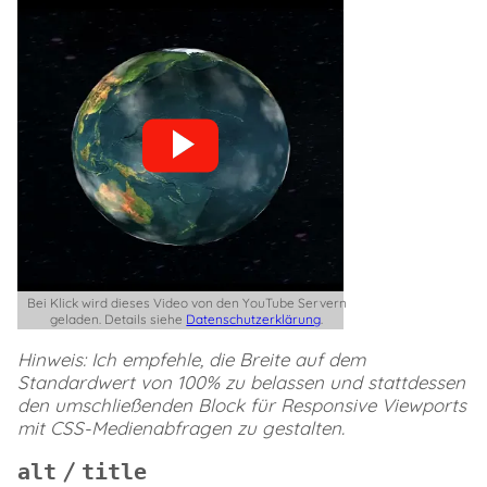
Bei Klick wird dieses Video von den YouTube Servern
geladen. Details siehe
Datenschutzerklärung
.
Hinweis: Ich empfehle, die Breite auf dem
Standardwert von 100% zu belassen und stattdessen
den umschließenden Block für Responsive Viewports
mit CSS-Medienabfragen zu gestalten.
/
alt
title