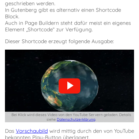
geschrieben werden.
In Gutenberg gibt es alternativ einen Shortcode
Block.
Auch in Page Buildern steht dafür meist ein eigenes
Element „Shortcode“ zur Verfügung.
Dieser Shortcode erzeugt folgende Ausgabe:
Bei Klick wird dieses Video von den YouTube Servern geladen. Details
siehe
Datenschutzerklärung
.
Das
Vorschaubild
wird mittig durch den von YouTube
bekannten Play-Button überlagert.