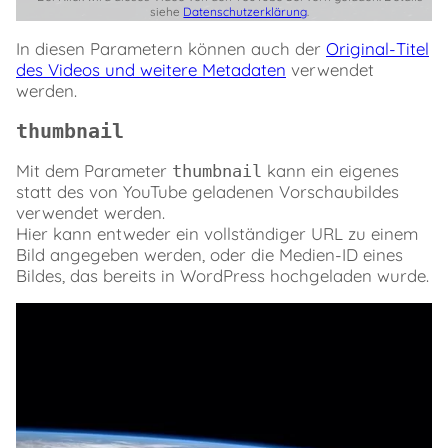
siehe
Datenschutzerklärung
.
In diesen Parametern können auch der
Original-Titel
des Videos und weitere Metadaten
verwendet
werden.
thumbnail
Mit dem Parameter
kann ein eigenes
thumbnail
statt des von YouTube geladenen Vorschaubildes
verwendet werden.
Hier kann entweder ein vollständiger URL zu einem
Bild angegeben werden, oder die Medien-ID eines
Bildes, das bereits in WordPress hochgeladen wurde.