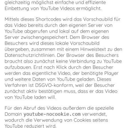
gleichzeitig möglichst einfache und effiziente
button
Einbettung von YouTube Videos ermöglicht.
Button
youtube
Mittels dieses Shortcodes wird das Vorschaubild für
Button
das Video bereits durch den eigenen Server von
circle
YouTube abgerufen und lokal auf dem eigenen
Button
Server zwischengespeichert. Dem Browser des
circle-
Besuchers wird dieses lokale Vorschaubild
o
übergeben, zusammen mit einem Hinweistext zu den
Button
Datenschutzrichtlinien. Der Browser des Besuchers
play
braucht also zunächst keine Verbindung zu YouTube
play-
aufzubauen. Erst nach Klick durch den Besucher
button-
werden das eigentliche Video, der benötigte Player
color
und weitere Daten von YouTube geladen. Dieses
play-
Verfahren ist DSGVO-konform, weil der Besucher
button-
class
zunächst aktiv bestätigen muss, dass er das Video
start
von YouTube laden will.
new-
Für den Abruf des Videos außerdem die spezielle
window
Globale
Domain
verwendet,
youtube-nocookie.com
Parameter
wodurch die Verwendung von Cookies seitens
Weitere
YouTube reduziert wird.