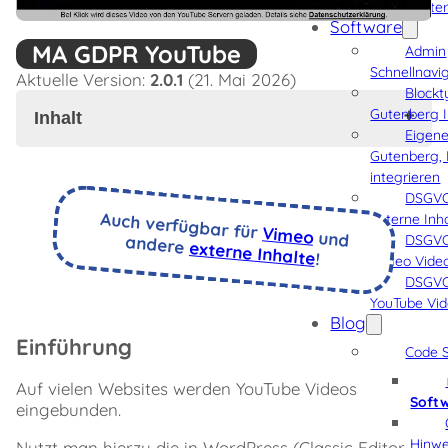
Weiter
Software
MA GDPR YouTube
Admin
Schnellnavi
Aktuelle Version:
2.0.1
(21. Mai 2026)
Blockt
Gutenberg I
Inhalt
Eigene
Gutenberg, 
Einführung
integrieren
Lösung
DSGVO
Warum
Auch verfügbar für
externe Inh
Vimeo
als
und andere
DSGVO
externe Inhalte
Shortcode?
!
Vimeo Vide
Shortcode
DSGVO
Vorschaubild
YouTube Vi
Formate
Blog
Cache
Einführung
Shortcode
Code S
Parameter
Auf vielen Websites werden YouTube Videos
video
Soft
eingebunden.
aspect-
ratio
Hinwe
Nutzt man hierzu die in WordPress (Classic Editor,