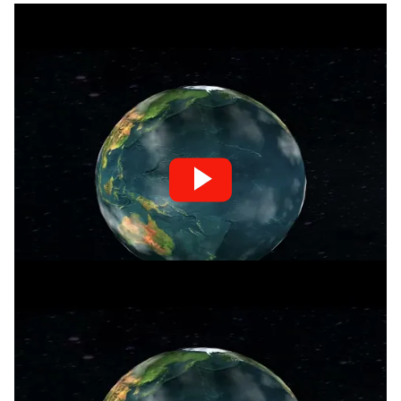
Bei Klick wird dieses Video von den YouTube Servern geladen. Details
siehe
Datenschutzerklärung
.
[ma-gdpr-youtube video="9UGPZ64po9g"]