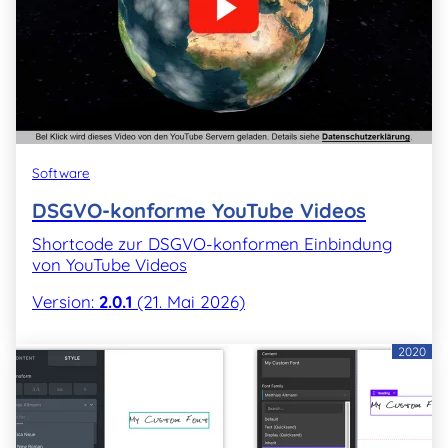
Software
DSGVO-konforme YouTube Videos
Shortcode zur DSGVO-konformen Einbindung
von YouTube Videos
Version:
2.0.1
(21. Mai 2026)
2020