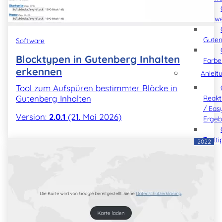
Verw
Gute
Software
Blocktypen in Gutenberg Inhalten
Farb
erkennen
Anleit
Tool zum Aufspüren bestimmter Blöcke in
Gutenberg Inhalten
Reakt
/ Eas
Version:
2.0.1
(21. Mai 2026)
Ergeb
Toolt
2022