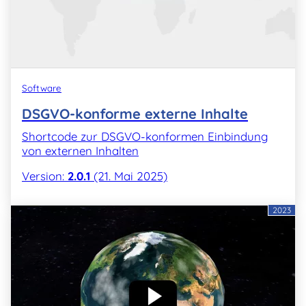
Software
DSGVO-konforme externe Inhalte
Shortcode zur DSGVO-konformen Einbindung
von externen Inhalten
Version:
2.0.1
(21. Mai 2025)
2023