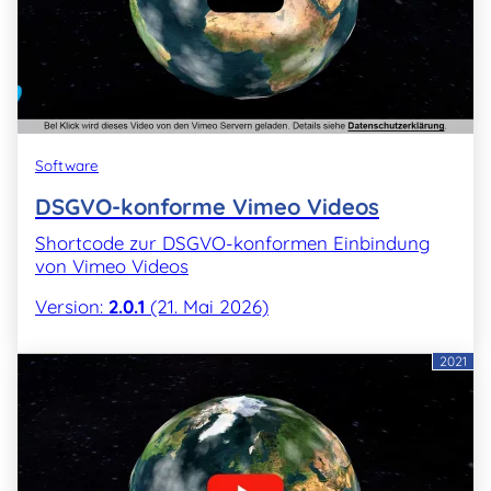
Software
DSGVO-konforme Vimeo Videos
Shortcode zur DSGVO-konformen Einbindung
von Vimeo Videos
Version:
2.0.1
(21. Mai 2026)
2021