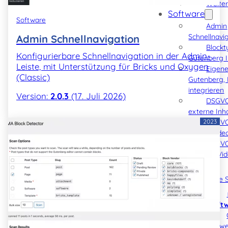
Weiter
Software
Software
Admin
Schnellnavi
Admin Schnellnavigation
Blockt
Konfigurierbare Schnellnavigation in der Admin-
Gutenberg I
Leiste, mit Unterstützung für Bricks und Oxygen
Eigene
(Classic)
Gutenberg, 
integrieren
Version:
2.0.3
(17. Juli 2026)
DSGVO
externe Inh
2023
DSGVO
Vimeo Vide
DSGVO
YouTube Vi
Blog
Code S
Soft
Hinwe