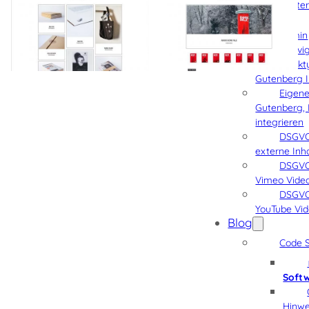
Weiter
Software
Admin
Schnellnavi
Blockt
Gutenberg I
Eigene
Gutenberg, 
integrieren
DSGVO
externe Inh
DSGVO
Vimeo Vide
DSGVO
YouTube Vi
Blog
Code S
Soft
Hinwe