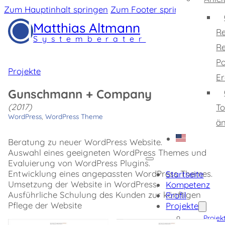
Zum Hauptinhalt springen
Zum Footer springen
Matthias Altmann
Re
Systemberater
Re
Po
Projekte
Er
Gunschmann + Company
(2017)
To
WordPress
,
WordPress Theme
ä
Beratung zu neuer WordPress Website.
Auswahl eines geeigneten WordPress Themes und
Evaluierung von WordPress Plugins.
Entwicklung eines angepassten WordPress Themes.
Startseite
Umsetzung der Website in WordPress.
Kompetenz
Ausführliche Schulung des Kunden zur künftigen
Profil
Pflege der Website
Projekte
Projek